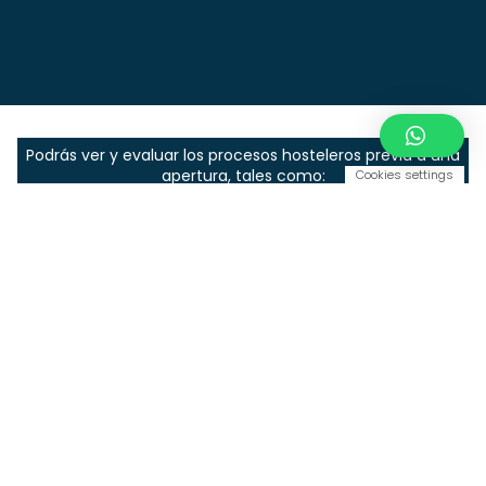
Podrás ver y evaluar los procesos hosteleros previa a una
apertura, tales como:
Cookies settings
Equipamiento y estructura de una
cocina o barra coctelera
Plan de proveedores para obtener
mejores precios y bonificaciones
Creación de la oferta gastronómica
Fichas técnicas y hojas de cálculo de
costes de platos y cócteles.