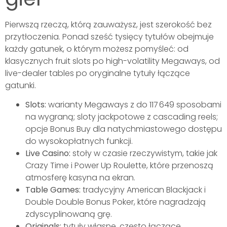
Pierwszą rzeczą, którą zauważysz, jest szerokość bez
przytłoczenia. Ponad sześć tysięcy tytułów obejmuje
każdy gatunek, o którym możesz pomyśleć: od
klasycznych fruit slots po high-volatility Megaways, od
live-dealer tables po oryginalne tytuły łączące
gatunki.
Slots:
warianty Megaways z do 117 649 sposobami
na wygraną; sloty jackpotowe z cascading reels;
opcje Bonus Buy dla natychmiastowego dostępu
do wysokopłatnych funkcji.
Live Casino:
stoły w czasie rzeczywistym, takie jak
Crazy Time i Power Up Roulette, które przenoszą
atmosferę kasyna na ekran.
Table Games:
tradycyjny American Blackjack i
Double Double Bonus Poker, które nagradzają
zdyscyplinowaną grę.
Originals:
tytuły własne, często łączące