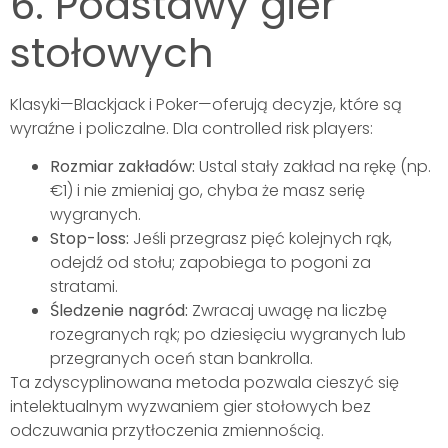
6. Podstawy gier
stołowych
Klasyki—Blackjack i Poker—oferują decyzje, które są
wyraźne i policzalne. Dla controlled risk players:
Rozmiar zakładów:
Ustal stały zakład na rękę (np.
€1) i nie zmieniaj go, chyba że masz serię
wygranych.
Stop-loss:
Jeśli przegrasz pięć kolejnych rąk,
odejdź od stołu; zapobiega to pogoni za
stratami.
Śledzenie nagród:
Zwracaj uwagę na liczbę
rozegranych rąk; po dziesięciu wygranych lub
przegranych oceń stan bankrolla.
Ta zdyscyplinowana metoda pozwala cieszyć się
intelektualnym wyzwaniem gier stołowych bez
odczuwania przytłoczenia zmiennością.