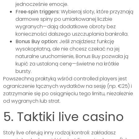
jednocześnie emocje.
Free‑spin triggers:
Wybieraj sloty, które przyznają
darmowe spiny po umiarkowanej liczbie
wygranych—dają dodatkowe obroty bez
konieczności dalszego uszczuplania bankrolla.
Bonus Buy option:
Jeśli znajdziesz funkcję
wysokopłatną, ale nie chcesz czekać na jej
naturalne uruchomienie, Bonus Buy pozwala ją
kupić za ustaloną cenę—świetne na krótkie
bursty.
Powszechną praktyką wśród controlled players jest
ograniczenie łącznych wydatków na sesję (np. €25) i
zatrzymanie się po osiągnięciu tego limitu, niezależnie
od wygranych lub strat.
5. Taktiki live casino
Stoły live oferują inny rodzaj kontroli: zakładasz