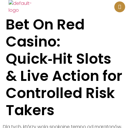
¿EN QUE PODEMOS AYUDARTE?
Bet On Red
Casino:
Quick‑Hit Slots
& Live Action for
Controlled Risk
Takers
Dla tych, którzy wolą spokojne tempo od maratonów,