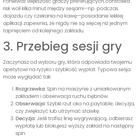
Ponieważ większość graczy preferujących controlled
risk woli kilka minut między sesjami—np. podczas
dojazdu czy czekania na kawę—posiadanie lekkiej
aplikacji zapewnia, że nigdy nie są więcej niż jednym
tapnięciem od kolejnego zakładu.
3. Przebieg sesji gry
Zaczynasz od wyboru gry, która odpowiada twojemu
apetytowi na ryzyko i szybkość wypłat. Typowa sesja
może wyglądać tak:
Rozgrzewka:
Spin na maszynie z umiarkowanym
zakładem i obserwacja ruchu bębnów.
Obserwacja:
Szybki rzut oka na paytable; decyzja,
czy zwiększyć lub utrzymać stawkę.
Decyzja:
Jeśli trafisz linię wygrywającą, odbierasz
wypłatę lub blokujesz wyższy zakład na następny
spin.