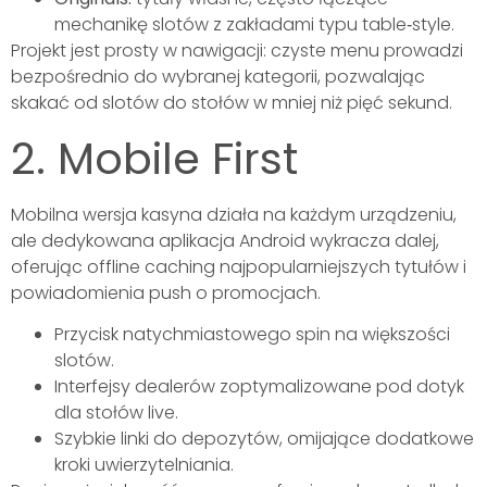
mechanikę slotów z zakładami typu table‑style.
Projekt jest prosty w nawigacji: czyste menu prowadzi
bezpośrednio do wybranej kategorii, pozwalając
skakać od slotów do stołów w mniej niż pięć sekund.
2. Mobile First
Mobilna wersja kasyna działa na każdym urządzeniu,
ale dedykowana aplikacja Android wykracza dalej,
oferując offline caching najpopularniejszych tytułów i
powiadomienia push o promocjach.
Przycisk natychmiastowego spin na większości
slotów.
Interfejsy dealerów zoptymalizowane pod dotyk
dla stołów live.
Szybkie linki do depozytów, omijające dodatkowe
kroki uwierzytelniania.