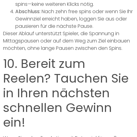
spins—keine weiteren Klicks nötig.
Abschluss:
Nach zehn free spins oder wenn Sie Ihr
Gewinnziel erreicht haben, loggen Sie aus oder
pausieren für die nächste Pause.
Dieser Ablauf unterstützt Spieler, die Spannung in
Mittagspausen oder auf dem Weg zum Ziel einbauen
möchten, ohne lange Pausen zwischen den Spins.
10. Bereit zum
Reelen? Tauchen Sie
in Ihren nächsten
schnellen Gewinn
ein!