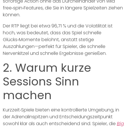
sofortige Action ohne das Durcheinander von wild
free‑spin‑Features, die Sie in längere Spielzeiten ziehen
können.
Der RTP liegt bei etwa 96,71 % und die Volatilität ist
hoch, was bedeutet, dass das Spiel schnelle
Glücks‑Momente belohnt, anstatt stetige
Auszahlungen—perfekt für Spieler, die schnelle
Nervenkitzel und schnelle Ergebnisse genießen.
2. Warum kurze
Sessions Sinn
machen
Kurzzeit‑Spiele bieten eine kontrollierte Umgebung, in
der Adrenalinspitzen und Entscheidungszeitpunkt
sowohl klar als auch entscheidend sind. Spieler, die
Big