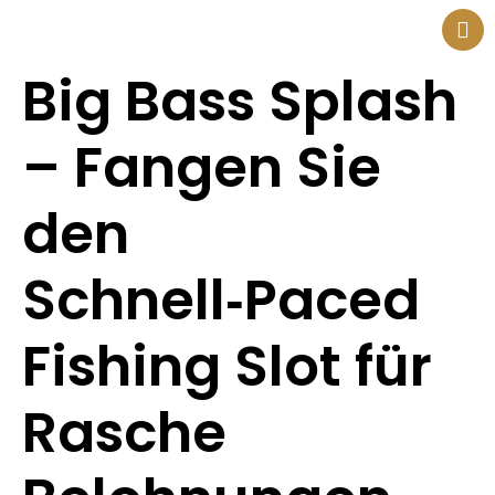
¿EN QUE PODEMOS AYUDARTE?
Big Bass Splash
– Fangen Sie
den
Schnell‑Paced
Fishing Slot für
Rasche