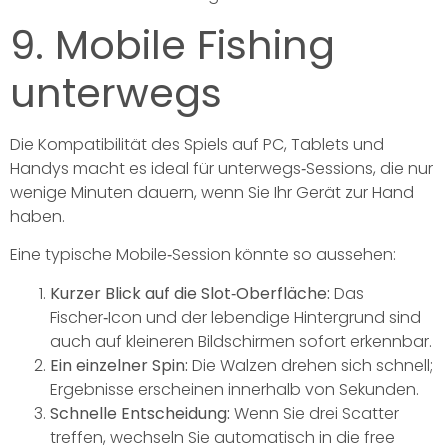
9. Mobile Fishing
unterwegs
Die Kompatibilität des Spiels auf PC, Tablets und
Handys macht es ideal für unterwegs‑Sessions, die nur
wenige Minuten dauern, wenn Sie Ihr Gerät zur Hand
haben.
Eine typische Mobile‑Session könnte so aussehen:
Kurzer Blick auf die Slot‑Oberfläche:
Das
Fischer‑Icon und der lebendige Hintergrund sind
auch auf kleineren Bildschirmen sofort erkennbar.
Ein einzelner Spin:
Die Walzen drehen sich schnell;
Ergebnisse erscheinen innerhalb von Sekunden.
Schnelle Entscheidung:
Wenn Sie drei Scatter
treffen, wechseln Sie automatisch in die free