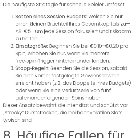
Die häufigste Strategie für schnelle Spieler umfasst:
Setzen eines Session‑Budgets:
Weisen Sie nur
einen kleinen Bruchteil Ihres Gesamtkapitals zu—
z.B. €5—um jede Session fokussiert und risikoarm
zu halten.
Einsatzgröße:
Beginnen Sie bei €0,10–€0,20 pro
Spin; erhöhen Sie nur, wenn Sie mehrere
free‑spin‑Trigger hintereinander landen.
Stopp‑Regeln:
Beenden Sie die Session, sobald
Sie eine vorher festgelegte Gewinnschwelle
erreicht haben (z.B. das Doppelte Ihres Budgets)
oder wenn Sie eine Verlustserie von fünf
aufeinanderfolgenden Spins haben.
Dieser Ansatz bewahrt die Intensität und schützt vor
„Streaky“ Durststrecken, die bei hochvolatilen Slots
typisch sind.
8. Häufige Fallen für