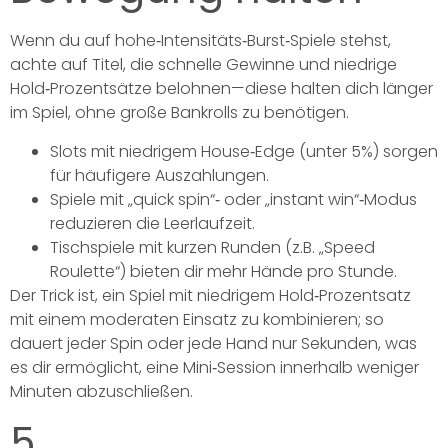
Wenn du auf hohe‑Intensitäts‑Burst‑Spiele stehst,
achte auf Titel, die schnelle Gewinne und niedrige
Hold‑Prozentsätze belohnen—diese halten dich länger
im Spiel, ohne große Bankrolls zu benötigen.
Slots mit niedrigem House‑Edge (unter 5%) sorgen
für häufigere Auszahlungen.
Spiele mit „quick spin“‑ oder „instant win“‑Modus
reduzieren die Leerlaufzeit.
Tischspiele mit kurzen Runden (z.B. „Speed
Roulette“) bieten dir mehr Hände pro Stunde.
Der Trick ist, ein Spiel mit niedrigem Hold‑Prozentsatz
mit einem moderaten Einsatz zu kombinieren; so
dauert jeder Spin oder jede Hand nur Sekunden, was
es dir ermöglicht, eine Mini‑Session innerhalb weniger
Minuten abzuschließen.
5.