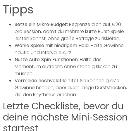
Tipps
Setze ein Mikro‑Budget:
Begrenze dich auf €20
pro Session, damit du mehrere kurze Burst‑Spiele
leisten kannst, ohne große Beträge zu riskieren.
Wähle Spiele mit niedrigem Hold:
Halte Gewinne
häufig und Intervalle kurz.
Nutze Auto‑Spin‑Funktionen:
Halte das
Momentum aufrecht, ohne ständig klicken zu
müssen.
Vermeide hochvolatile Titel:
Sie können große
Gewinne bringen, aber auch lange Durststrecken,
die den Rhythmus brechen.
Letzte Checkliste, bevor du
deine nächste Mini‑Session
startest