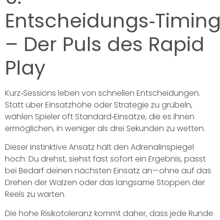
Entscheidungs‑Timin
– Der Puls des Rapid
Play
Kurz‑Sessions leben von schnellen Entscheidungen.
Statt über Einsatzhöhe oder Strategie zu grübeln,
wählen Spieler oft Standard‑Einsätze, die es ihnen
ermöglichen, in weniger als drei Sekunden zu wetten.
Dieser instinktive Ansatz hält den Adrenalinspiegel
hoch: Du drehst, siehst fast sofort ein Ergebnis, passt
bei Bedarf deinen nächsten Einsatz an—ohne auf das
Drehen der Walzen oder das langsame Stoppen der
Reels zu warten.
Die hohe Risikotoleranz kommt daher, dass jede Runde