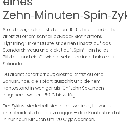
eines
Zehn‑Minuten‑Spin‑Zy
Stell dir vor, du loggst dich um 15:15 Uhr ein und gehst
direkt zu einem schnell‑payback Slot namens
„Lightning Strike.“ Du stellst deinen Einsatz auf das
Standardniveau und klickst auf „Spin“—ein helles
Blitzlicht und ein Gewinn erscheinen innerhalb einer
Sekunde.
Du drehst sofort erneut; diesmal triffst du eine
Bonusrunde, die sofort auszahlt und deinem
Kontostand in weniger als fünfzehn Sekunden
insgesamt weitere 50 € hinzufügt.
Der Zyklus wiederholt sich noch zweimal, bevor du
entscheidest, dich auszuloggen—dein Kontostand ist
in nur neun Minuten um 120 € gewachsen.