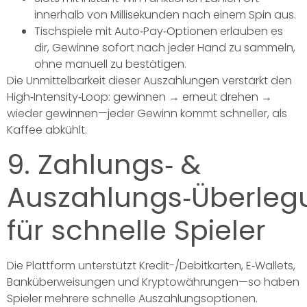
innerhalb von Millisekunden nach einem Spin aus.
Tischspiele mit Auto‑Pay‑Optionen erlauben es
dir, Gewinne sofort nach jeder Hand zu sammeln,
ohne manuell zu bestätigen.
Die Unmittelbarkeit dieser Auszahlungen verstärkt den
High‑Intensity‑Loop: gewinnen → erneut drehen →
wieder gewinnen—jeder Gewinn kommt schneller, als
Kaffee abkühlt.
9. Zahlungs‑ &
Auszahlungs‑Überle
für schnelle Spieler
Die Plattform unterstützt Kredit-/Debitkarten, E‑Wallets,
Banküberweisungen und Kryptowährungen—so haben
Spieler mehrere schnelle Auszahlungsoptionen.