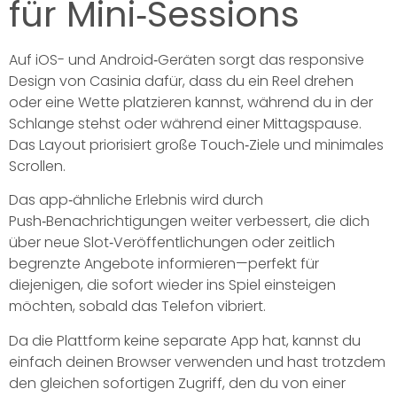
für Mini‑Sessions
Auf iOS- und Android‑Geräten sorgt das responsive
Design von Casinia dafür, dass du ein Reel drehen
oder eine Wette platzieren kannst, während du in der
Schlange stehst oder während einer Mittagspause.
Das Layout priorisiert große Touch‑Ziele und minimales
Scrollen.
Das app‑ähnliche Erlebnis wird durch
Push‑Benachrichtigungen weiter verbessert, die dich
über neue Slot‑Veröffentlichungen oder zeitlich
begrenzte Angebote informieren—perfekt für
diejenigen, die sofort wieder ins Spiel einsteigen
möchten, sobald das Telefon vibriert.
Da die Plattform keine separate App hat, kannst du
einfach deinen Browser verwenden und hast trotzdem
den gleichen sofortigen Zugriff, den du von einer