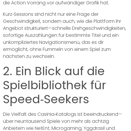
die Action Vorrang vor aufwändiger Grafik hat.
Kurz‑Sessions sind nicht nur eine Frage der
Geschwindigkeit, sondern auch, wie die Plattform ihr
Angebot strukturiert—schnelle Drehgeschwindigkeiten,
sofortige Auszahlungen für bestimmte Titel und ein
unkompliziertes Navigationsmenü, das es dir
ermöglicht, ohne Fummeln von einem Spiel zum
nächsten zu wechseln.
2. Ein Blick auf die
Spielbibliothek für
Speed‑Seekers
Die Vielfalt des Casinia‑Katalogs ist beeindruckend—
über neuntausend Spiele von mehr als achtzig
Anbietern wie NetEnt, Microgaming, Yggdrasil und