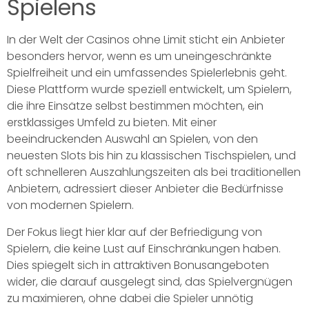
Spielens
In der Welt der Casinos ohne Limit sticht ein Anbieter
besonders hervor, wenn es um uneingeschränkte
Spielfreiheit und ein umfassendes Spielerlebnis geht.
Diese Plattform wurde speziell entwickelt, um Spielern,
die ihre Einsätze selbst bestimmen möchten, ein
erstklassiges Umfeld zu bieten. Mit einer
beeindruckenden Auswahl an Spielen, von den
neuesten Slots bis hin zu klassischen Tischspielen, und
oft schnelleren Auszahlungszeiten als bei traditionellen
Anbietern, adressiert dieser Anbieter die Bedürfnisse
von modernen Spielern.
Der Fokus liegt hier klar auf der Befriedigung von
Spielern, die keine Lust auf Einschränkungen haben.
Dies spiegelt sich in attraktiven Bonusangeboten
wider, die darauf ausgelegt sind, das Spielvergnügen
zu maximieren, ohne dabei die Spieler unnötig