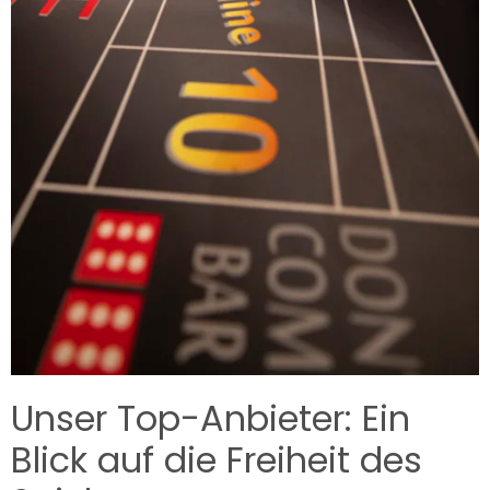
Unser Top-Anbieter: Ein
Blick auf die Freiheit des