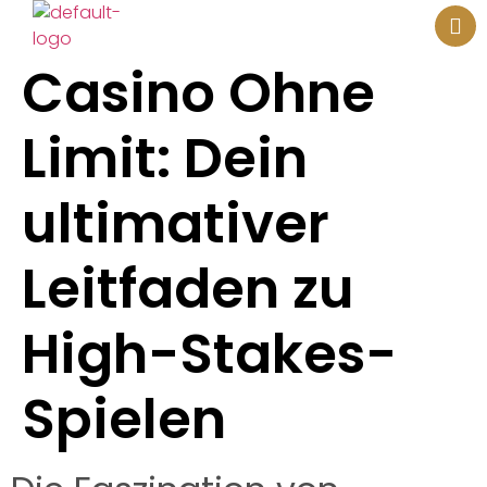
¿EN QUE PODEMOS AYUDARTE?
Casino Ohne
Limit: Dein
ultimativer
Leitfaden zu
High-Stakes-
Spielen