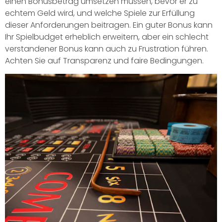
einen Bonusbetrag umsetzen müssen, bevor er zu
echtem Geld wird, und welche Spiele zur Erfüllung
dieser Anforderungen beitragen. Ein guter Bonus kann
Ihr Spielbudget erheblich erweitern, aber ein schlecht
verstandener Bonus kann auch zu Frustration führen.
Achten Sie auf Transparenz und faire Bedingungen.