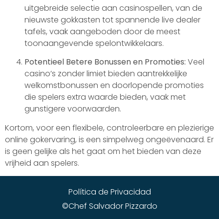
uitgebreide selectie aan casinospellen, van de
nieuwste gokkasten tot spannende live dealer
tafels, vaak aangeboden door de meest
toonaangevende spelontwikkelaars.
Potentieel Betere Bonussen en Promoties:
Veel
casino’s zonder limiet bieden aantrekkelijke
welkomstbonussen en doorlopende promoties
die spelers extra waarde bieden, vaak met
gunstigere voorwaarden.
Kortom, voor een flexibele, controleerbare en plezierige
online gokervaring, is een simpelweg ongeëvenaard. Er
is geen gelijke als het gaat om het bieden van deze
vrijheid aan spelers.
Política de Privacidad
©Chef Salvador Pizzardo