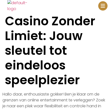
¿EN QUE PODEMOS AYUDARTE?
Casino Zonder
Limiet: Jouw
sleutel tot
eindeloos
speelplezier
Hallo daar, enthousiaste gokker! Ben je klaar om de
grenzen van online entertainment te verleggen? Zoek
je naar een plek waar flexibiliteit en controle hand in