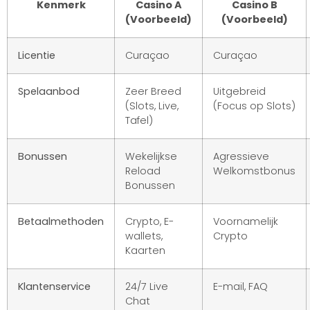
Kenmerk
Casino A
Casino B
(Voorbeeld)
(Voorbeeld)
Licentie
Curaçao
Curaçao
Spelaanbod
Zeer Breed
Uitgebreid
(Slots, Live,
(Focus op Slots)
Tafel)
Bonussen
Wekelijkse
Agressieve
Reload
Welkomstbonus
Bonussen
Betaalmethoden
Crypto, E-
Voornamelijk
wallets,
Crypto
Kaarten
Klantenservice
24/7 Live
E-mail, FAQ
Chat