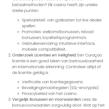
betaalmethoden? Elk casino heeft zijn unieke
sterke punten.
Spelvariëteit: van gokkasten tot live dealer
spellen.
Promoties: welkomstbonussen, reload
bonussen, loyaliteitsprogramma’s.
Gebruikerservaring: intuïtieve interface,
mobiele compatibiliteit.
Onderzoek Licenties en Veiligheid:
Een Curaçao
licentie is een goed teken van betrouwbaarheid
en internationale erkenning. Controleer altijd of
de licentie geldig is.
Verificatie van licentiegegevens.
Beveiligingsmaatregelen (SSL-encryptie).
Privacybeleid van het casino.
Vergelijk Bonussen en Voorwaarden:
Lees de
bonusvoorwaarden zorgvuldig door. Wat op het