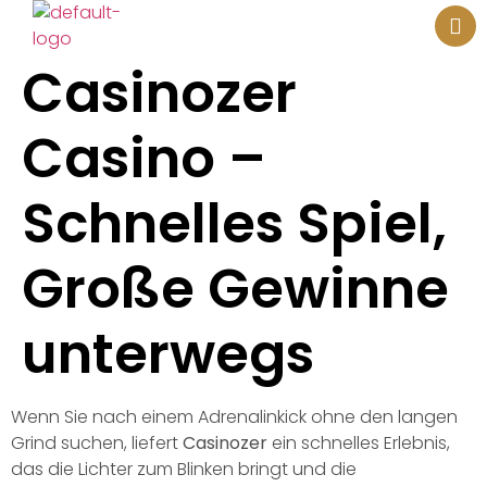
¿EN QUE PODEMOS AYUDARTE?
Casinozer
Casino –
Schnelles Spiel,
Große Gewinne
unterwegs
Wenn Sie nach einem Adrenalinkick ohne den langen
Grind suchen, liefert
Casinozer
ein schnelles Erlebnis,
das die Lichter zum Blinken bringt und die