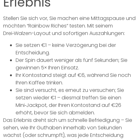
Erlebnis
Stellen Sie sich vor, Sie machen eine Mittagspause und
möchten “Rainbow Riches” testen. Mit seinem
Drei‑Walzen-Layout und sofortigen Auszahlungen:
Sie setzen €1 – keine Verzögerung bei der
Entscheidung.
Der Spin dauert weniger als fünf Sekunden; Sie
gewinnen 5× Ihren Einsatz.
Ihr Kontostand steigt auf €6, während Sie noch
Ihren Kaffee trinken.
Sie sind versucht, es erneut zu versuchen; Sie
setzen wieder €1 – diesmal treffen Sie einen
Mini‑Jackpot, der Ihren Kontostand auf €26
erhöht, bevor Sie sich abmelden.
Das Erlebnis dreht sich um schnelle Befriedigung – Sie
sehen, wie Ihr Guthaben innerhalb von Sekunden
wächst (oder schrumpft), was jede Entscheidung