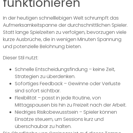
funktionieren
In der heutigen schnelllebigen Welt schrumpft das
Aufmerksamkeitspanne der durchschnittlichen Spieler.
Statt lange Spielzeiten zu verfolgen, bevorzugen viele
kurze Ausbrüche, die in wenigen Minuten Spannung
und potenzielle Belohnung bieten.
Dieser Stil nutzt:
Schnelle Entscheidungsfindung – keine Zeit,
Strategien zu überdenken.
Sofortiges Feedback – Gewinne oder Verluste
sind sofort sichtbar.
Flexibilität – passt in jede Routine, von
Mittagspausen bis hin zu Freizeit nach der Arbeit.
Niedriges Risikobewusstsein – Spieler können
Einsätze steuern, um Sessions kurz und
überschaubar zu halten.