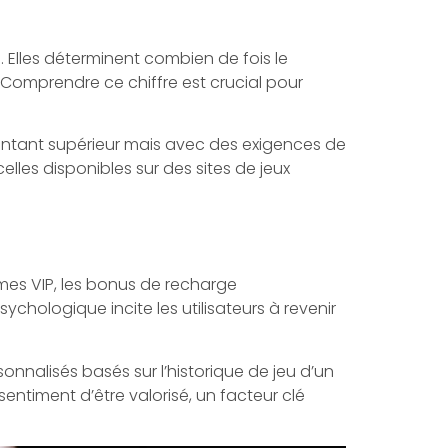
 Elles déterminent combien de fois le
 Comprendre ce chiffre est crucial pour
ntant supérieur mais avec des exigences de
elles disponibles sur des sites de jeux
mes VIP, les bonus de recharge
hologique incite les utilisateurs à revenir
nalisés basés sur l’historique de jeu d’un
sentiment d’être valorisé, un facteur clé