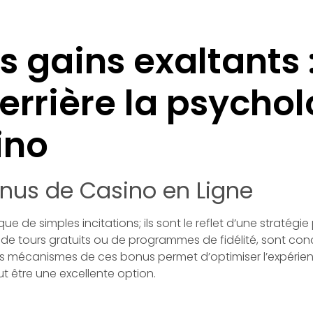
 gains exaltants 
errière la psychol
ino
nus de Casino en Ligne
ue de simples incitations; ils sont le reflet d’une straté
, de tours gratuits ou de programmes de fidélité, sont co
 les mécanismes de ces bonus permet d’optimiser l’expérie
t être une excellente option.