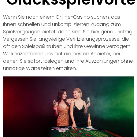
Wenn Sie nach einem Online-Casino suchen, das
Ihnen schnellen und unkomplizierten Zugang zum
Spielvergnügen bietet, dann sind Sie hier genau richtig.
Vergessen Sie langwierige Verifizierungsprozesse, die
oft den Spielspaß trüben und Ihre Gewinne verzögern.
Wir konzentrieren uns auf die besten Anbieter, bei
denen Sie sofort loslegen und Ihre Auszahlungen ohne
unnötige Wartezeiten erhalten.