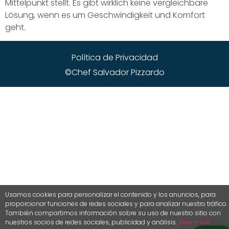
Mittelpunkt stellt. Es gibt wirklich keine vergleichbare
Lösung, wenn es um Geschwindigkeit und Komfort
geht.
Política de Privacidad
©Chef Salvador Pizzardo
Usamos cookies para personalizar el contenido y los anuncios, para
proporcionar funciones de redes sociales y para analizar nuestro tráfico.
También compartimos información sobre su uso de nuestro sitio con
nuestros socios de redes sociales, publicidad y análisis.
View more