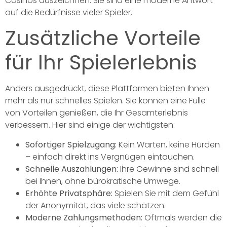
Casinos auszeichnen. Sie sind eine moderne Antwort
auf die Bedürfnisse vieler Spieler.
Zusätzliche Vorteile
für Ihr Spielerlebnis
Anders ausgedrückt, diese Plattformen bieten Ihnen
mehr als nur schnelles Spielen. Sie können eine Fülle
von Vorteilen genießen, die Ihr Gesamterlebnis
verbessern. Hier sind einige der wichtigsten:
Sofortiger Spielzugang:
Kein Warten, keine Hürden
– einfach direkt ins Vergnügen eintauchen.
Schnelle Auszahlungen:
Ihre Gewinne sind schnell
bei Ihnen, ohne bürokratische Umwege.
Erhöhte Privatsphäre:
Spielen Sie mit dem Gefühl
der Anonymität, das viele schätzen.
Moderne Zahlungsmethoden:
Oftmals werden die