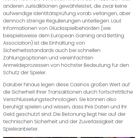
anderen Jurisdiktionen gewährleistet, die zwar keine
aufwendige Identitätsprüfung vorab verlangen, aber
dennoch strenge Regulierungen unterliegen. Laut
Informationen von Glücksspielbehörden (wie
beispielsweise dem European Gaming and Betting
Association) ist die Einhaltung von
Sicherheitsstandards auch bei schnellen
Zahlungsoptionen und vereinfachten
Anmeldeprozessen von höchster Bedeutung für den
Schutz der Spieler.
Darüber hinaus legen diese Casinos großen Wert auf
die Sicherheit Ihrer Transaktionen durch fortschrittliche
Verschlüsselungstechnologien. Sie können also
beruhigt spielen und wissen, dass Ihre Daten und Ihr
Geld geschützt sind. Die Betonung liegt hier auf der
technischen Sicherheit und der Zuverlässigkeit der
Spieleanbieter.