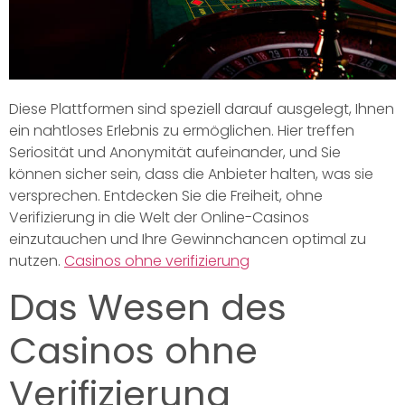
Diese Plattformen sind speziell darauf ausgelegt, Ihnen
ein nahtloses Erlebnis zu ermöglichen. Hier treffen
Seriosität und Anonymität aufeinander, und Sie
können sicher sein, dass die Anbieter halten, was sie
versprechen. Entdecken Sie die Freiheit, ohne
Verifizierung in die Welt der Online-Casinos
einzutauchen und Ihre Gewinnchancen optimal zu
nutzen.
Casinos ohne verifizierung
Das Wesen des
Casinos ohne
Verifizierung