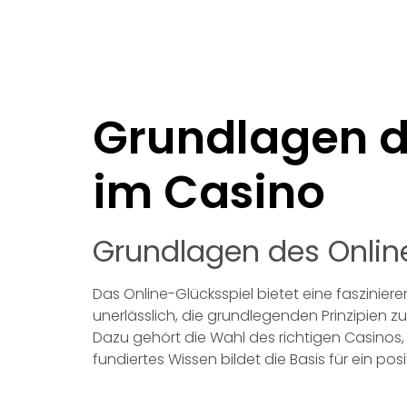
Grundlagen de
im Casino
Grundlagen des Online
Das Online-Glücksspiel bietet eine faszinier
unerlässlich, die grundlegenden Prinzipien z
Dazu gehört die Wahl des richtigen Casinos
fundiertes Wissen bildet die Basis für ein posi