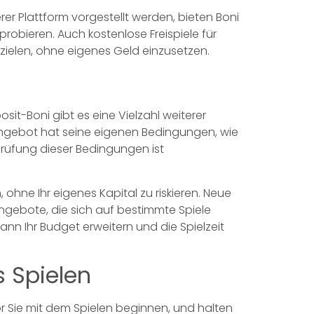
erer Plattform vorgestellt werden, bieten Boni
probieren. Auch kostenlose Freispiele für
zielen, ohne eigenes Geld einzusetzen.
sit-Boni gibt es eine Vielzahl weiterer
ngebot hat seine eigenen Bedingungen, wie
rüfung dieser Bedingungen ist
ohne Ihr eigenes Kapital zu riskieren. Neue
ngebote, die sich auf bestimmte Spiele
n Ihr Budget erweitern und die Spielzeit
 Spielen
or Sie mit dem Spielen beginnen, und halten