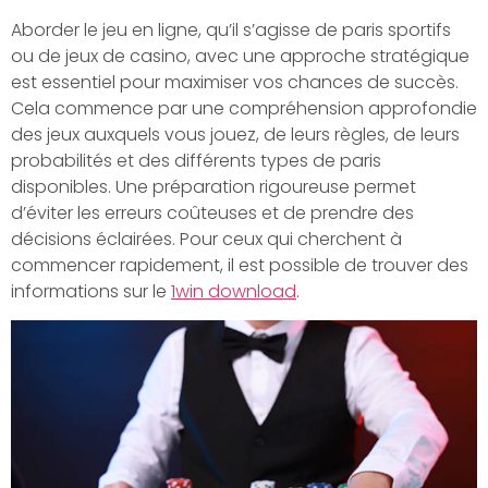
Aborder le jeu en ligne, qu’il s’agisse de paris sportifs
ou de jeux de casino, avec une approche stratégique
est essentiel pour maximiser vos chances de succès.
Cela commence par une compréhension approfondie
des jeux auxquels vous jouez, de leurs règles, de leurs
probabilités et des différents types de paris
disponibles. Une préparation rigoureuse permet
d’éviter les erreurs coûteuses et de prendre des
décisions éclairées. Pour ceux qui cherchent à
commencer rapidement, il est possible de trouver des
informations sur le
1win download
.