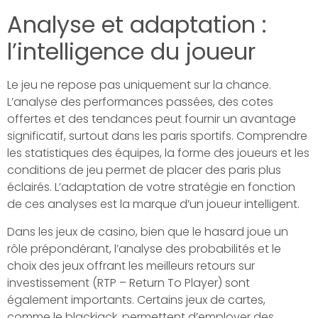
Analyse et adaptation :
l’intelligence du joueur
Le jeu ne repose pas uniquement sur la chance.
L’analyse des performances passées, des cotes
offertes et des tendances peut fournir un avantage
significatif, surtout dans les paris sportifs. Comprendre
les statistiques des équipes, la forme des joueurs et les
conditions de jeu permet de placer des paris plus
éclairés. L’adaptation de votre stratégie en fonction
de ces analyses est la marque d’un joueur intelligent.
Dans les jeux de casino, bien que le hasard joue un
rôle prépondérant, l’analyse des probabilités et le
choix des jeux offrant les meilleurs retours sur
investissement (RTP – Return To Player) sont
également importants. Certains jeux de cartes,
comme le blackjack, permettent d’employer des