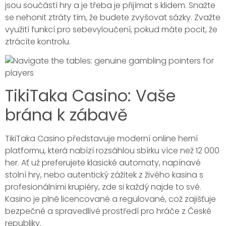
jsou součástí hry a je třeba je přijímat s klidem. Snažte
se nehonit ztráty tím, že budete zvyšovat sázky. Zvažte
využití funkcí pro sebevyloučení, pokud máte pocit, že
ztrácíte kontrolu.
TikiTaka Casino: Vaše
brána k zábavě
TikiTaka Casino představuje moderní online herní
platformu, která nabízí rozsáhlou sbírku více než 12 000
her. Ať už preferujete klasické automaty, napínavé
stolní hry, nebo autentický zážitek z živého kasina s
profesionálními krupiéry, zde si každý najde to své.
Kasino je plně licencované a regulované, což zajišťuje
bezpečné a spravedlivé prostředí pro hráče z České
republiky.