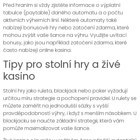
Před hraním si vždy zjistěte informace o výplatní
tabulce (paytable) daného automatu a o počtu
aktivních výherních linií. Některé automaty také
nabízejí bonusové hry nebo zatočení zdarma, které
mohou zvýšit vaše šance na výhru. Využijte uvítací
bonusy, jako jsou například zatočení zdarma, které
často nabízejí online kasina.
Tipy pro stolní hry a živé
kasino
Stolní hry jako ruleta, blackjack nebo poker vyžadují
určitou míru strategie a pochopení pravidel. U rulety se
můžete zaměřit na jednodušší sázky s vyšší
pravděpodobností výhry, i když s menším násobkem. U
blackjacku se naučte základní strategii, která vám
pomůže maximalizovat vaše šance.