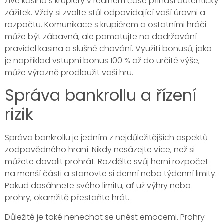
Živé kasino s krupiéry v reálném čase přináší autentický
zážitek. Vždy si zvolte stůl odpovídající vaší úrovni a
rozpočtu. Komunikace s krupiérem a ostatními hráči
může být zábavná, ale pamatujte na dodržování
pravidel kasina a slušné chování. Využití bonusů, jako
je například vstupní bonus 100 % až do určité výše,
může výrazně prodloužit vaši hru.
Správa bankrollu a řízení
rizik
Správa bankrollu je jedním z nejdůležitějších aspektů
zodpovědného hraní. Nikdy nesázejte více, než si
můžete dovolit prohrát. Rozdělte svůj herní rozpočet
na menší části a stanovte si denní nebo týdenní limity.
Pokud dosáhnete svého limitu, ať už výhry nebo
prohry, okamžitě přestaňte hrát.
Důležité je také nenechat se unést emocemi. Prohry