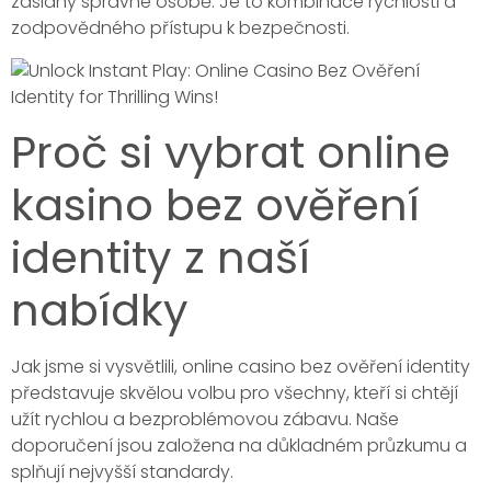
zaslány správné osobě. Je to kombinace rychlosti a
zodpovědného přístupu k bezpečnosti.
Proč si vybrat online
kasino bez ověření
identity z naší
nabídky
Jak jsme si vysvětlili, online casino bez ověření identity
představuje skvělou volbu pro všechny, kteří si chtějí
užít rychlou a bezproblémovou zábavu. Naše
doporučení jsou založena na důkladném průzkumu a
splňují nejvyšší standardy.