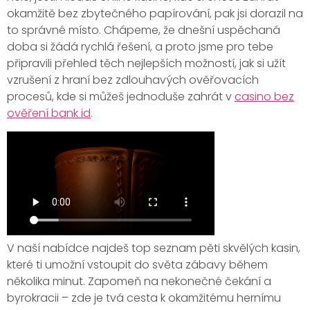
okamžitě bez zbytečného papírování, pak jsi dorazil na
to správné místo. Chápeme, že dnešní uspěchaná
doba si žádá rychlá řešení, a proto jsme pro tebe
připravili přehled těch nejlepších možností, jak si užít
vzrušení z hraní bez zdlouhavých ověřovacích
procesů, kde si můžeš jednoduše zahrát v
casino bez
ověření bank id
.
V naší nabídce najdeš top seznam pěti skvělých kasin,
které ti umožní vstoupit do světa zábavy během
několika minut. Zapomeň na nekonečné čekání a
byrokracii – zde je tvá cesta k okamžitému hernímu