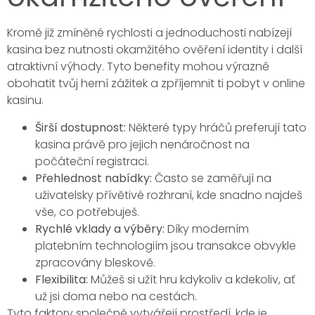
Kromě již zmíněné rychlosti a jednoduchosti nabízejí
kasina bez nutnosti okamžitého ověření identity i další
atraktivní výhody. Tyto benefity mohou výrazně
obohatit tvůj herní zážitek a zpříjemnit ti pobyt v online
kasinu.
Širší dostupnost:
Některé typy hráčů preferují tato
kasina právě pro jejich nenáročnost na
počáteční registraci.
Přehlednost nabídky:
Často se zaměřují na
uživatelsky přívětivé rozhraní, kde snadno najdeš
vše, co potřebuješ.
Rychlé vklady a výběry:
Díky moderním
platebním technologiím jsou transakce obvykle
zpracovány bleskově.
Flexibilita:
Můžeš si užít hru kdykoliv a kdekoliv, ať
už jsi doma nebo na cestách.
Tyto faktory společně vytvářejí prostředí, kde je