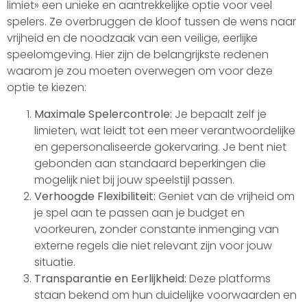
limiet» een unieke en aantrekkelijke optie voor veel
spelers. Ze overbruggen de kloof tussen de wens naar
vrijheid en de noodzaak van een veilige, eerlijke
speelomgeving. Hier zijn de belangrijkste redenen
waarom je zou moeten overwegen om voor deze
optie te kiezen:
Maximale Spelercontrole:
Je bepaalt zelf je
limieten, wat leidt tot een meer verantwoordelijke
en gepersonaliseerde gokervaring. Je bent niet
gebonden aan standaard beperkingen die
mogelijk niet bij jouw speelstijl passen.
Verhoogde Flexibiliteit:
Geniet van de vrijheid om
je spel aan te passen aan je budget en
voorkeuren, zonder constante inmenging van
externe regels die niet relevant zijn voor jouw
situatie.
Transparantie en Eerlijkheid:
Deze platforms
staan bekend om hun duidelijke voorwaarden en