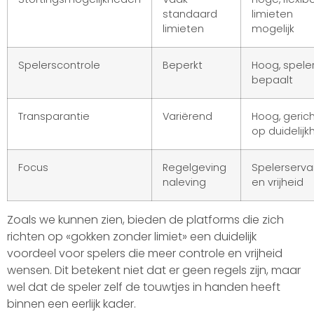
standaard
limieten
limieten
mogelijk
Spelerscontrole
Beperkt
Hoog, spele
bepaalt
Transparantie
Variërend
Hoog, geric
op duidelijk
Focus
Regelgeving
Spelerserva
naleving
en vrijheid
Zoals we kunnen zien, bieden de platforms die zich
richten op «gokken zonder limiet» een duidelijk
voordeel voor spelers die meer controle en vrijheid
wensen. Dit betekent niet dat er geen regels zijn, maar
wel dat de speler zelf de touwtjes in handen heeft
binnen een eerlijk kader.