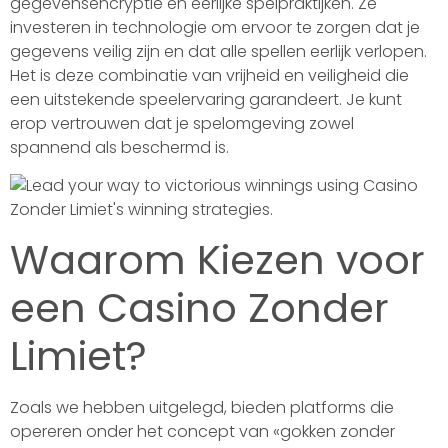
gegevensencryptie en eerlijke spelpraktijken. Ze
investeren in technologie om ervoor te zorgen dat je
gegevens veilig zijn en dat alle spellen eerlijk verlopen.
Het is deze combinatie van vrijheid en veiligheid die
een uitstekende speelervaring garandeert. Je kunt
erop vertrouwen dat je spelomgeving zowel
spannend als beschermd is.
Waarom Kiezen voor
een Casino Zonder
Limiet?
Zoals we hebben uitgelegd, bieden platforms die
opereren onder het concept van «gokken zonder