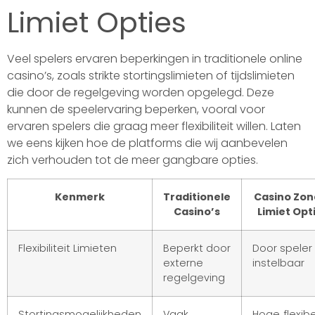
Limiet Opties
Veel spelers ervaren beperkingen in traditionele online
casino’s, zoals strikte stortingslimieten of tijdslimieten
die door de regelgeving worden opgelegd. Deze
kunnen de speelervaring beperken, vooral voor
ervaren spelers die graag meer flexibiliteit willen. Laten
we eens kijken hoe de platforms die wij aanbevelen
zich verhouden tot de meer gangbare opties.
Kenmerk
Traditionele
Casino Zon
Casino’s
Limiet Opt
Flexibiliteit Limieten
Beperkt door
Door speler 
externe
instelbaar
regelgeving
Stortingsmogelijkheden
Vaak
Hoge, flexib