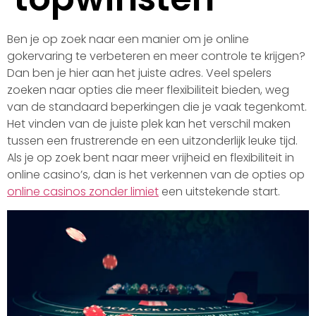
Ben je op zoek naar een manier om je online
gokervaring te verbeteren en meer controle te krijgen?
Dan ben je hier aan het juiste adres. Veel spelers
zoeken naar opties die meer flexibiliteit bieden, weg
van de standaard beperkingen die je vaak tegenkomt.
Het vinden van de juiste plek kan het verschil maken
tussen een frustrerende en een uitzonderlijk leuke tijd.
Als je op zoek bent naar meer vrijheid en flexibiliteit in
online casino’s, dan is het verkennen van de opties op
online casinos zonder limiet
een uitstekende start.