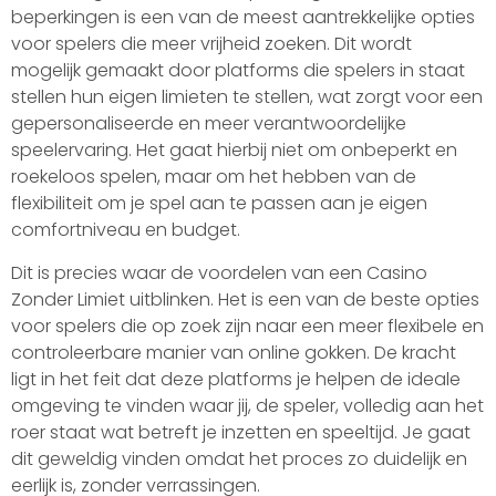
beperkingen is een van de meest aantrekkelijke opties
voor spelers die meer vrijheid zoeken. Dit wordt
mogelijk gemaakt door platforms die spelers in staat
stellen hun eigen limieten te stellen, wat zorgt voor een
gepersonaliseerde en meer verantwoordelijke
speelervaring. Het gaat hierbij niet om onbeperkt en
roekeloos spelen, maar om het hebben van de
flexibiliteit om je spel aan te passen aan je eigen
comfortniveau en budget.
Dit is precies waar de voordelen van een Casino
Zonder Limiet uitblinken. Het is een van de beste opties
voor spelers die op zoek zijn naar een meer flexibele en
controleerbare manier van online gokken. De kracht
ligt in het feit dat deze platforms je helpen de ideale
omgeving te vinden waar jij, de speler, volledig aan het
roer staat wat betreft je inzetten en speeltijd. Je gaat
dit geweldig vinden omdat het proces zo duidelijk en
eerlijk is, zonder verrassingen.