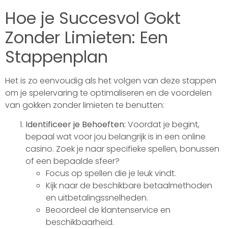
Hoe je Succesvol Gokt
Zonder Limieten: Een
Stappenplan
Het is zo eenvoudig als het volgen van deze stappen
om je spelervaring te optimaliseren en de voordelen
van gokken zonder limieten te benutten:
Identificeer je Behoeften:
Voordat je begint,
bepaal wat voor jou belangrijk is in een online
casino. Zoek je naar specifieke spellen, bonussen
of een bepaalde sfeer?
Focus op spellen die je leuk vindt.
Kijk naar de beschikbare betaalmethoden
en uitbetalingssnelheden.
Beoordeel de klantenservice en
beschikbaarheid.