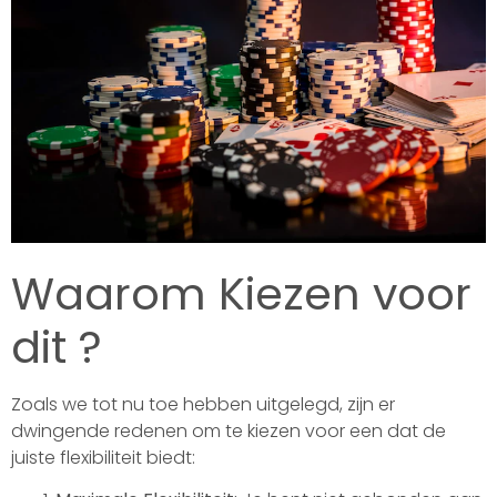
Waarom Kiezen voor
dit ?
Zoals we tot nu toe hebben uitgelegd, zijn er
dwingende redenen om te kiezen voor een dat de
juiste flexibiliteit biedt: