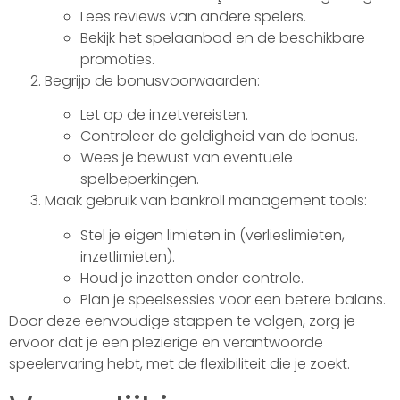
Lees reviews van andere spelers.
Bekijk het spelaanbod en de beschikbare
promoties.
Begrijp de bonusvoorwaarden:
Let op de inzetvereisten.
Controleer de geldigheid van de bonus.
Wees je bewust van eventuele
spelbeperkingen.
Maak gebruik van bankroll management tools:
Stel je eigen limieten in (verlieslimieten,
inzetlimieten).
Houd je inzetten onder controle.
Plan je speelsessies voor een betere balans.
Door deze eenvoudige stappen te volgen, zorg je
ervoor dat je een plezierige en verantwoorde
speelervaring hebt, met de flexibiliteit die je zoekt.