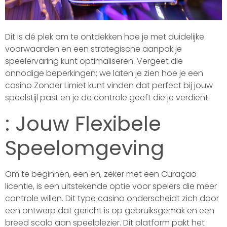
Dit is dé plek om te ontdekken hoe je met duidelijke
voorwaarden en een strategische aanpak je
speelervaring kunt optimaliseren. Vergeet die
onnodige beperkingen; we laten je zien hoe je een
casino Zonder Limiet kunt vinden dat perfect bij jouw
speelstijl past en je de controle geeft die je verdient.
: Jouw Flexibele
Speelomgeving
Om te beginnen, een en, zeker met een Curaçao
licentie, is een uitstekende optie voor spelers die meer
controle willen. Dit type casino onderscheidt zich door
een ontwerp dat gericht is op gebruiksgemak en een
breed scala aan speelplezier. Dit platform pakt het