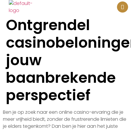
¿EN QUE PODEMOS AYUDARTE?
Ontgrendel
casinobeloninge
jouw
baanbrekende
perspectief
Ben je op zoek naar een online casino-ervaring die je
meer vrijheid biedt, zonder de frustrerende limieten die
je elders tegenkomt? Dan ben je hier aan het juiste