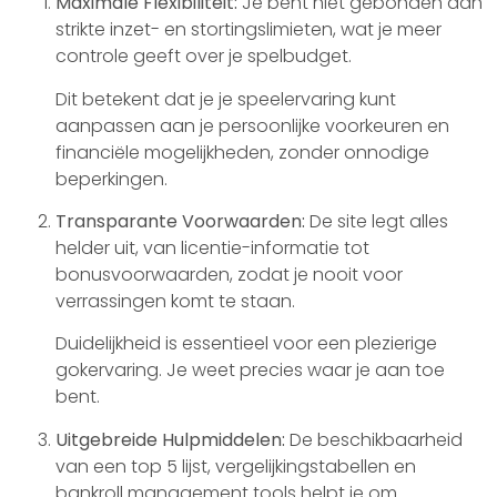
Maximale Flexibiliteit:
Je bent niet gebonden aan
strikte inzet- en stortingslimieten, wat je meer
controle geeft over je spelbudget.
Dit betekent dat je je speelervaring kunt
aanpassen aan je persoonlijke voorkeuren en
financiële mogelijkheden, zonder onnodige
beperkingen.
Transparante Voorwaarden:
De site legt alles
helder uit, van licentie-informatie tot
bonusvoorwaarden, zodat je nooit voor
verrassingen komt te staan.
Duidelijkheid is essentieel voor een plezierige
gokervaring. Je weet precies waar je aan toe
bent.
Uitgebreide Hulpmiddelen:
De beschikbaarheid
van een top 5 lijst, vergelijkingstabellen en
bankroll management tools helpt je om