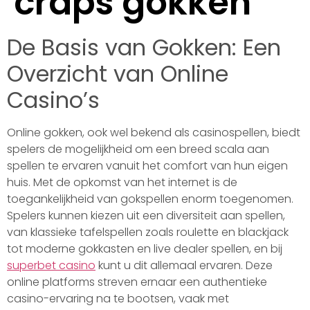
craps gokken
De Basis van Gokken: Een
Overzicht van Online
Casino’s
Online gokken, ook wel bekend als casinospellen, biedt
spelers de mogelijkheid om een breed scala aan
spellen te ervaren vanuit het comfort van hun eigen
huis. Met de opkomst van het internet is de
toegankelijkheid van gokspellen enorm toegenomen.
Spelers kunnen kiezen uit een diversiteit aan spellen,
van klassieke tafelspellen zoals roulette en blackjack
tot moderne gokkasten en live dealer spellen, en bij
superbet casino
kunt u dit allemaal ervaren. Deze
online platforms streven ernaar een authentieke
casino-ervaring na te bootsen, vaak met