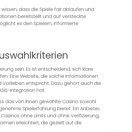
wissen, dass die Spiele fair ablaufen und
tionen bereitstellt und auf versteckte
öglicht es den Spielern, informierte
swahlkriterien
ung sein. Es ist entscheidend, sich klare
. Eine Website, die solche Informationen
und Vorlieben entspricht. Dazu gehört auch die
SIS-Integration hat.
 dass das von ihnen gewählte Casino sowohl
nehme Spielerfahrung bietet. Ein Anbieter,
 Casinos ohne Limits und ohne Verifizierung,
rmen erleichtert, die gezielt auf die