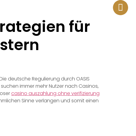
¿EN QUE PODEMOS AYUDARTE?
rategien für
stern
ät. Die deutsche Regulierung durch OASIS
her suchen immer mehr Nutzer nach Casinos,
loser
casino auszahlung ohne verifizierung
kömmlichen Sinne verlangen und somit einen