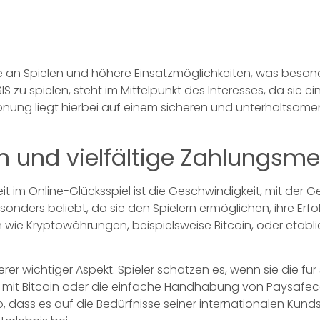
e an Spielen und höhere Einsatzmöglichkeiten, was besonders
IS zu spielen, steht im Mittelpunkt des Interesses, da sie
etonung liegt hierbei auf einem sicheren und unterhaltsa
n und vielfältige Zahlungsm
eit im Online-Glücksspiel ist die Geschwindigkeit, mit de
onders beliebt, da sie den Spielern ermöglichen, ihre Erfo
e Kryptowährungen, beispielsweise Bitcoin, oder etablie
iterer wichtiger Aspekt. Spieler schätzen es, wenn sie die 
mit Bitcoin oder die einfache Handhabung von Paysafec
 dass es auf die Bedürfnisse seiner internationalen Kunds