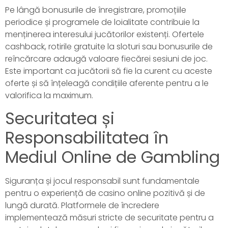
Pe lângă bonusurile de înregistrare, promoțiile
periodice și programele de loialitate contribuie la
menținerea interesului jucătorilor existenți. Ofertele
cashback, rotirile gratuite la sloturi sau bonusurile de
reîncărcare adaugă valoare fiecărei sesiuni de joc.
Este important ca jucătorii să fie la curent cu aceste
oferte și să înțeleagă condițiile aferente pentru a le
valorifica la maximum.
Securitatea și
Responsabilitatea în
Mediul Online de Gambling
Siguranța și jocul responsabil sunt fundamentale
pentru o experiență de casino online pozitivă și de
lungă durată. Platformele de încredere
implementează măsuri stricte de securitate pentru a