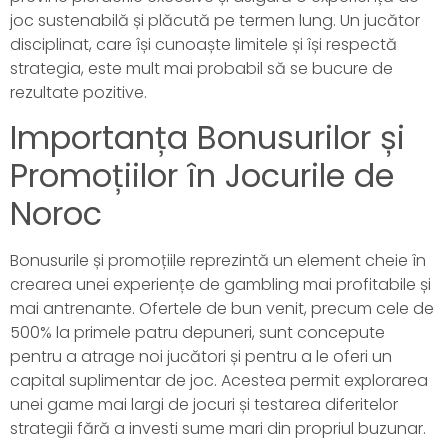
joc sustenabilă și plăcută pe termen lung. Un jucător
disciplinat, care își cunoaște limitele și își respectă
strategia, este mult mai probabil să se bucure de
rezultate pozitive.
Importanța Bonusurilor și
Promoțiilor în Jocurile de
Noroc
Bonusurile și promoțiile reprezintă un element cheie în
crearea unei experiențe de gambling mai profitabile și
mai antrenante. Ofertele de bun venit, precum cele de
500% la primele patru depuneri, sunt concepute
pentru a atrage noi jucători și pentru a le oferi un
capital suplimentar de joc. Acestea permit explorarea
unei game mai largi de jocuri și testarea diferitelor
strategii fără a investi sume mari din propriul buzunar.