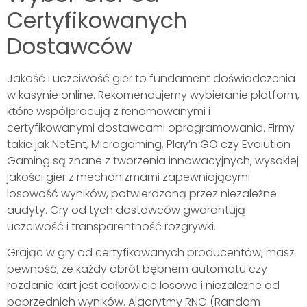
Certyfikowanych
Dostawców
Jakość i uczciwość gier to fundament doświadczenia
w kasynie online. Rekomendujemy wybieranie platform,
które współpracują z renomowanymi i
certyfikowanymi dostawcami oprogramowania. Firmy
takie jak NetEnt, Microgaming, Play’n GO czy Evolution
Gaming są znane z tworzenia innowacyjnych, wysokiej
jakości gier z mechanizmami zapewniającymi
losowość wyników, potwierdzoną przez niezależne
audyty. Gry od tych dostawców gwarantują
uczciwość i transparentność rozgrywki.
Grając w gry od certyfikowanych producentów, masz
pewność, że każdy obrót bębnem automatu czy
rozdanie kart jest całkowicie losowe i niezależne od
poprzednich wyników. Algorytmy RNG (Random