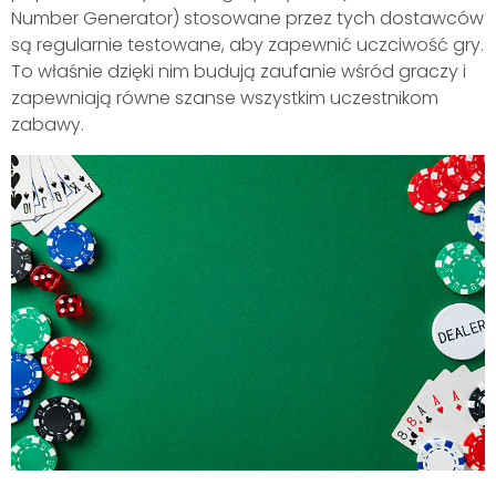
Number Generator) stosowane przez tych dostawców
są regularnie testowane, aby zapewnić uczciwość gry.
To właśnie dzięki nim budują zaufanie wśród graczy i
zapewniają równe szanse wszystkim uczestnikom
zabawy.