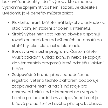
bez ověření identity i další výhody, které mohou
významně zpříjemnit váš herní zážitek. Je důležité si
uvědomit, jaké benefity můžete získat.
Flexibilita hraní:
Můžete hrát kdykoliv a odkudkoliv,
stačí vám jen stabilní připojení k internetu.
Široký výběr her:
Tato kasina obvykle disponují
rozsáhlou nabídkou od výherních automatů po
stolní hry jako ruleta nebo blackjack.
Bonusy a věrnostní programy:
Často můžete
využít atraktivní uvítací bonusy nebo se zapojit
do věrnostních programů, které odměňují aktivní
hráče.
Zodpovědné hraní:
I přes zjednodušenou
registraci většina těchto platforem podporuje
zodpovědné hraní a nabízí nástroje pro
nastavení limitů. Podle informací od Evropské
komise pro hazardní hry, zodpovědné hraní je
klíčové pro udržení zdravého přístupu k zábavě.