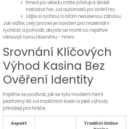
Ihned po vkladu máte přístup k široké
nabídce her, od automatů po stolní hry.
Užijte si rychlou a ničím nerušenou zábavu.
Jak vidíte, celý proces je navržen pro maximální
rychlost a pohodlí, abyste se mohli co nejdříve
věnovat tomu hlavnímu – hraní.
Srovnání Klíčových
Výhod Kasina Bez
Ověření Identity
Pojďme se podívat, jak se tyto moderní herní
platformy liší od tradičních kasin a jaké výhody
přinášejí pro hráče.
Aspekt
Tradiční Online