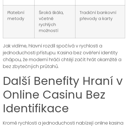
Platební
Široká škála,
Tradiční bankovní
metody
včetně
převody a karty
rychlých
možností
Jak vidíme, hlavní rozdíl spočívá v rychlosti a
jednoduchosti přístupu. Kasina bez ověření identity
chápou, že moderní hráči chtějí začít hrát okamžitě a
bez zbytečných průtahů.
Další Benefity Hraní v
Online Casinu Bez
Identifikace
Kromě rychlosti a jednoduchosti nabízejí online kasina