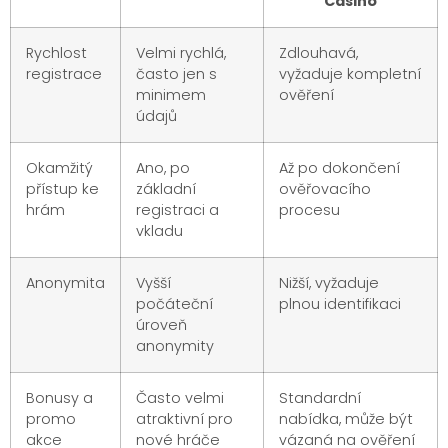
Casino
Rychlost
Velmi rychlá,
Zdlouhavá,
registrace
často jen s
vyžaduje kompletní
minimem
ověření
údajů
Okamžitý
Ano, po
Až po dokončení
přístup ke
základní
ověřovacího
hrám
registraci a
procesu
vkladu
Anonymita
Vyšší
Nižší, vyžaduje
počáteční
plnou identifikaci
úroveň
anonymity
Bonusy a
Často velmi
Standardní
promo
atraktivní pro
nabídka, může být
akce
nové hráče
vázaná na ověření