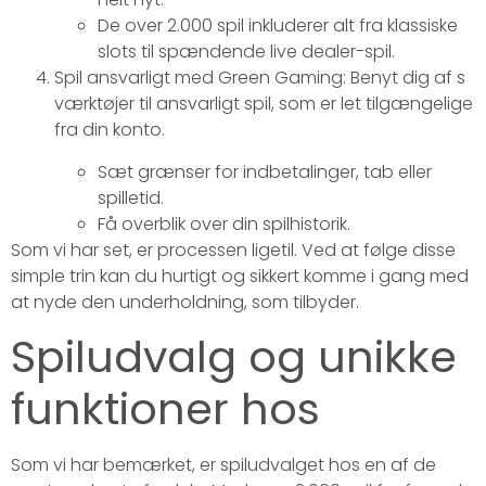
De over 2.000 spil inkluderer alt fra klassiske
slots til spændende live dealer-spil.
Spil ansvarligt med Green Gaming: Benyt dig af s
værktøjer til ansvarligt spil, som er let tilgængelige
fra din konto.
Sæt grænser for indbetalinger, tab eller
spilletid.
Få overblik over din spilhistorik.
Som vi har set, er processen ligetil. Ved at følge disse
simple trin kan du hurtigt og sikkert komme i gang med
at nyde den underholdning, som tilbyder.
Spiludvalg og unikke
funktioner hos
Som vi har bemærket, er spiludvalget hos en af de