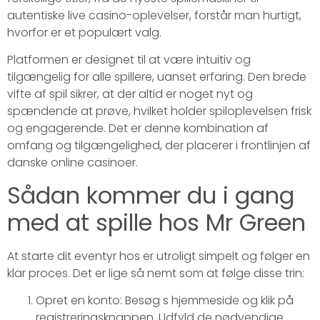
autentiske live casino-oplevelser, forstår man hurtigt,
hvorfor er et populært valg.
Platformen er designet til at være intuitiv og
tilgængelig for alle spillere, uanset erfaring. Den brede
vifte af spil sikrer, at der altid er noget nyt og
spændende at prøve, hvilket holder spiloplevelsen frisk
og engagerende. Det er denne kombination af
omfang og tilgængelighed, der placerer i frontlinjen af
danske online casinoer.
Sådan kommer du i gang
med at spille hos Mr Green
At starte dit eventyr hos er utroligt simpelt og følger en
klar proces. Det er lige så nemt som at følge disse trin:
Opret en konto: Besøg s hjemmeside og klik på
registreringsknappen. Udfyld de nødvendige