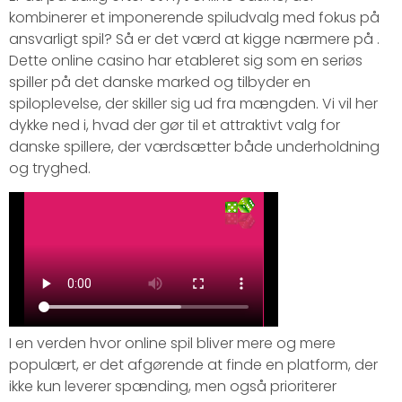
kombinerer et imponerende spiludvalg med fokus på
ansvarligt spil? Så er det værd at kigge nærmere på .
Dette online casino har etableret sig som en seriøs
spiller på det danske marked og tilbyder en
spiloplevelse, der skiller sig ud fra mængden. Vi vil her
dykke ned i, hvad der gør til et attraktivt valg for
danske spillere, der værdsætter både underholdning
og tryghed.
I en verden hvor online spil bliver mere og mere
populært, er det afgørende at finde en platform, der
ikke kun leverer spænding, men også prioriterer