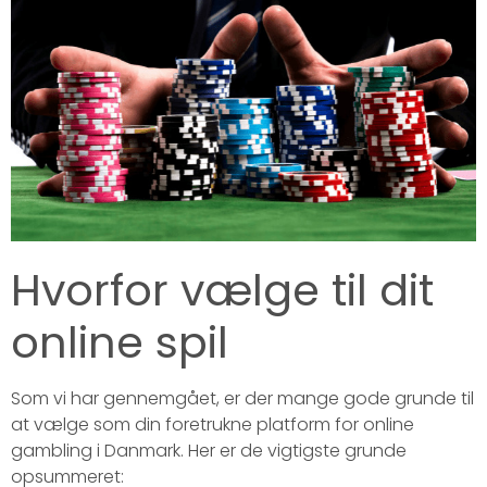
Hvorfor vælge til dit
online spil
Som vi har gennemgået, er der mange gode grunde til
at vælge som din foretrukne platform for online
gambling i Danmark. Her er de vigtigste grunde
opsummeret: