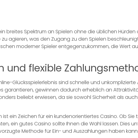
 ein breites Spektrum an Spielen ohne die üblichen Hürden o
 zu agieren, was den Zugang zu den Spielen beschleunigt 
schen moderner Spieler entgegenzukommen, die Wert auf S
n und flexible Zahlungsmet
Online-Glücksspielerlebnis sind schnelle und unkompliziert
es garantieren, gewinnen dadurch erheblich an Attraktivi
nders beliebt erwiesen, da sie sowohl Sicherheit als auc
 ist ein Zeichen für ein kundenorientiertes Casino. Ob Si
, ein gutes Casino sollte Ihnen die Wahl lassen. Dies unte
bevorzugte Methode für Ein- und Auszahlungen haben kann