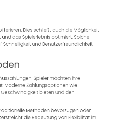
fferieren. Dies schließt auch die Möglichkeit
und das Spielerlebnis optimiert. Solche
chnelligkeit und Benutzerfreundlichkeit
hoden
e Auszahlungen. Spieler möchten ihre
tät. Moderne Zahlungsoptionen wie
h Geschwindigkeit bieten und den
e traditionelle Methoden bevorzugen oder
rstreicht die Bedeutung von Flexibilität im
.