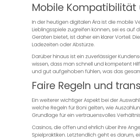
Mobile Kompatibilität
In der heutigen digitalen Ära ist die mobile 
Lieblingsspiele zugreifen können, sei es au
Geräten bietet, ist daher ein klarer Vorteil.
Ladezeiten oder Abstürze.
Darüber hinaus ist ein zuverlässiger Kundens
wissen, dass man schnell und kompetent Hilfe
und gut aufgehoben fühlen, was das gesamte
Faire Regeln und tra
Ein weiterer wichtiger Aspekt bei der Auswah
welche Regeln für Boni gelten, wie Auszahlu
Grundlage für ein vertrauensvolles Verhält
Casinos, die offen und ehrlich über ihre An
Spielpraktiken. Letztendlich geht es darum, e