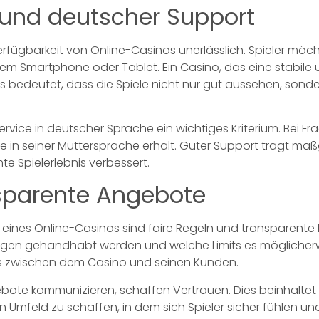
 und deutscher Support
Verfügbarkeit von Online-Casinos unerlässlich. Spieler möch
f dem Smartphone oder Tablet. Ein Casino, das eine stabil
 Dies bedeutet, dass die Spiele nicht nur gut aussehen, son
ervice in deutscher Sprache ein wichtiges Kriterium. Bei F
 in seiner Muttersprache erhält. Guter Support trägt maßg
 Spielerlebnis verbessert.
nsparente Angebote
l eines Online-Casinos sind faire Regeln und transparente
ngen gehandhabt werden und welche Limits es möglicherwe
nis zwischen dem Casino und seinen Kunden.
gebote kommunizieren, schaffen Vertrauen. Dies beinhaltet
in Umfeld zu schaffen, in dem sich Spieler sicher fühlen un