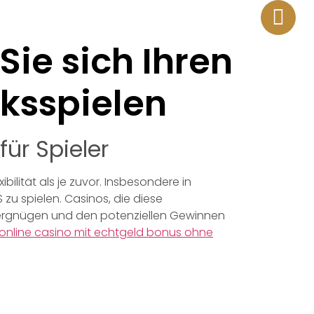
¿EN QUE PODEMOS AYUDARTE?
Sie sich Ihren
ksspielen
ür Spieler
bilität als je zuvor. Insbesondere in
u spielen. Casinos, die diese
 Vergnügen und den potenziellen Gewinnen
online casino mit echtgeld bonus ohne