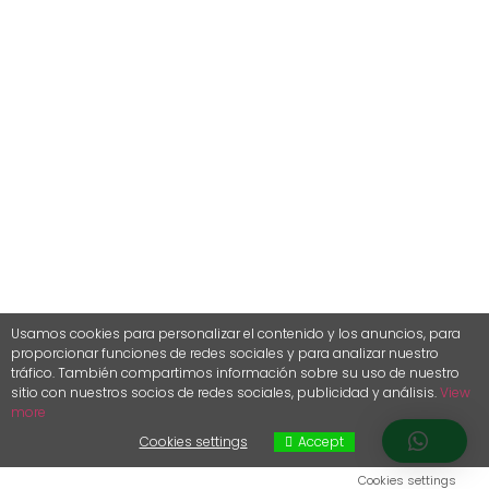
Usamos cookies para personalizar el contenido y los anuncios, para
proporcionar funciones de redes sociales y para analizar nuestro
tráfico.
También compartimos información sobre su uso de nuestro
sitio con nuestros socios de redes sociales, publicidad y análisis.
View
more
Cookies settings
Accept
Cookies settings