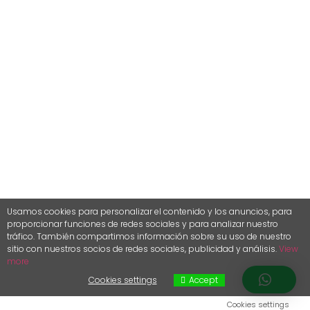
Usamos cookies para personalizar el contenido y los anuncios, para
proporcionar funciones de redes sociales y para analizar nuestro
tráfico.
También compartimos información sobre su uso de nuestro
sitio con nuestros socios de redes sociales, publicidad y análisis.
View
more
Cookies settings
Accept
Cookies settings