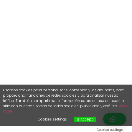
Usamos cookies para personalizar el contenido y los anuncios, para
proporcionar funciones de redes sociales y para analizar nuestro
tráfico.
También compartimos información sobre su uso de nuestro
sitio con nuestros socios de redes sociales, publicidad y análisis.
View
more
Cookies settings
Accept
Cookies settings