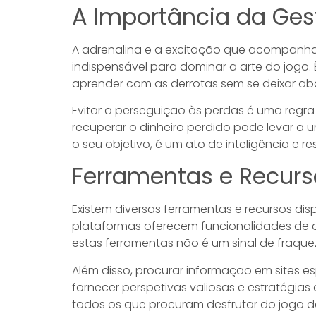
A Importância da Ges
A adrenalina e a excitação que acompanha
indispensável para dominar a arte do jogo. 
aprender com as derrotas sem se deixar aba
Evitar a perseguição às perdas é uma regr
recuperar o dinheiro perdido pode levar a
o seu objetivo, é um ato de inteligência e 
Ferramentas e Recurs
Existem diversas ferramentas e recursos di
plataformas oferecem funcionalidades de aut
estas ferramentas não é um sinal de fraque
Além disso, procurar informação em sites 
fornecer perspetivas valiosas e estratégia
todos os que procuram desfrutar do jogo d