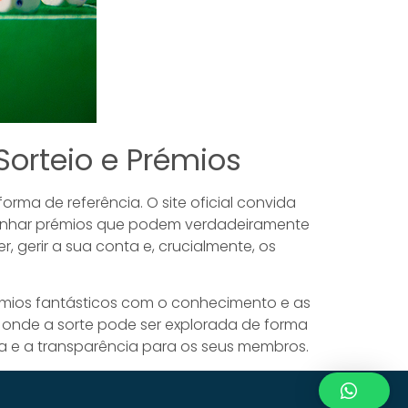
Sorteio e Prémios
rma de referência. O site oficial convida
e ganhar prémios que podem verdadeiramente
, gerir a sua conta e, crucialmente, os
rémios fantásticos com o conhecimento e as
 onde a sorte pode ser explorada de forma
 e a transparência para os seus membros.