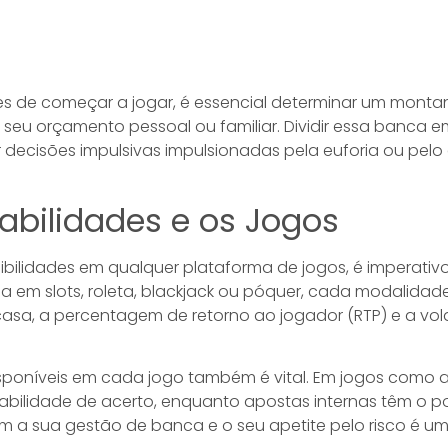
ntes de começar a jogar, é essencial determinar um mont
o seu orçamento pessoal ou familiar. Dividir essa banc
r decisões impulsivas impulsionadas pela euforia ou pelo
bilidades e os Jogos
ibilidades em qualquer plataforma de jogos, é imperat
a em slots, roleta, blackjack ou póquer, cada modalidade
asa, a percentagem de retorno ao jogador (RTP) e a vola
sponíveis em cada jogo também é vital. Em jogos como a 
ilidade de acerto, enquanto apostas internas têm o po
om a sua gestão de banca e o seu apetite pelo risco é 