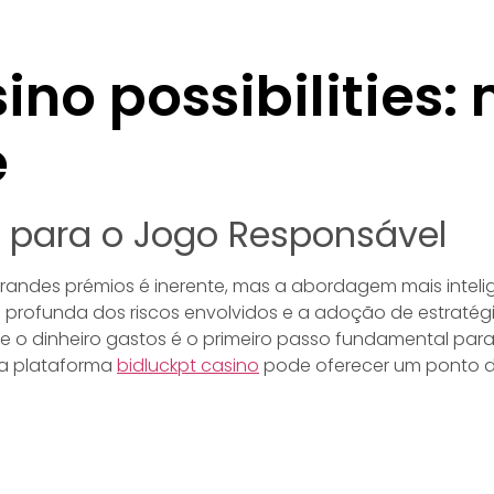
no possibilities: 
e
s para o Jogo Responsável
randes prémios é inerente, mas a abordagem mais inteli
 profunda dos riscos envolvidos e a adoção de estraté
po e o dinheiro gastos é o primeiro passo fundamental par
 a plataforma
bidluckpt casino
pode oferecer um ponto de