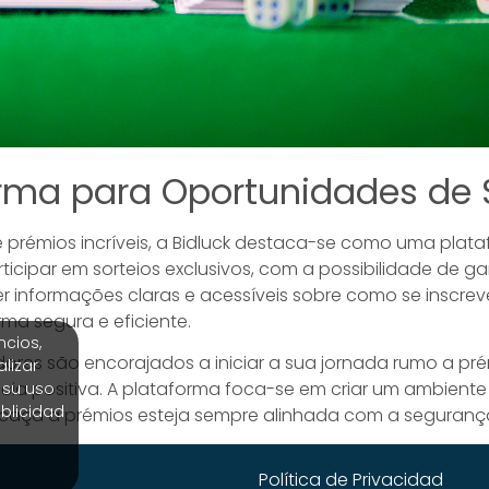
orma para Oportunidades de 
prémios incríveis, a Bidluck destaca-se como uma platafo
rticipar em sorteios exclusivos, com a possibilidade d
r informações claras e acessíveis sobre como se inscrever
ma segura e eficiente.
ncios,
dores são encorajados a iniciar a sua jornada rumo a p
lizar
cia positiva. A plataforma foca-se em criar um ambiente
 su uso
ublicidad
caça a prémios esteja sempre alinhada com a segurança
Política de Privacidad