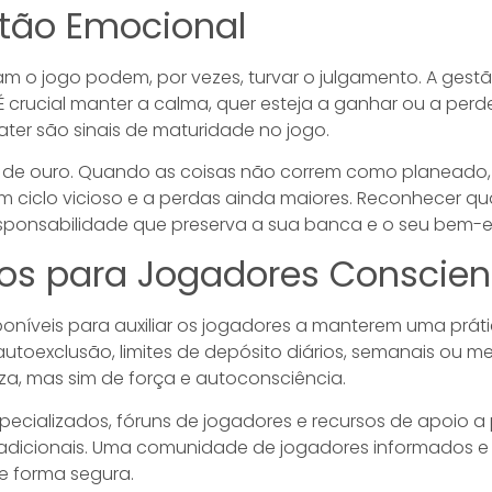
tão Emocional
m o jogo podem, por vezes, turvar o julgamento. A ges
É crucial manter a calma, quer esteja a ganhar ou a per
ter são sinais de maturidade no jogo.
a de ouro. Quando as coisas não correm como planeado,
 um ciclo vicioso e a perdas ainda maiores. Reconhecer 
responsabilidade que preserva a sua banca e o seu bem-e
os para Jogadores Conscien
sponíveis para auxiliar os jogadores a manterem uma prát
oexclusão, limites de depósito diários, semanais ou mens
za, mas sim de força e autoconsciência.
especializados, fóruns de jogadores e recursos de apoio
s adicionais. Uma comunidade de jogadores informados e
e forma segura.