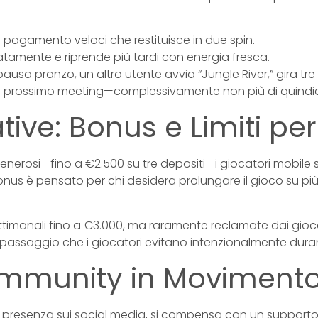
di pagamento veloci che restituisce in due spin.
atamente e riprende più tardi con energia fresca.
ausa pranzo, un altro utente avvia “Jungle River,” gira tre vo
izi il prossimo meeting—complessivamente non più di quindi
tive: Bonus e Limiti pe
erosi—fino a €2.500 su tre depositi—i giocatori mobile 
bonus è pensato per chi desidera prolungare il gioco su più 
timanali fino a €3.000, ma raramente reclamate dai gioca
 passaggio che i giocatori evitano intenzionalmente dura
ommunity in Moviment
presenza sui social media, si compensa con un supporto 