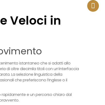
¿EN QUE PODEMOS AYUDARTE?
 Veloci in
Movimento
ttenimento istantaneo che si adatti allo
i oltre diecimila titoli con un’interfaccia
ta. La selezione linguistica della
onali che preferiscono l’inglese o il
cano rapidamente e un percorso chiaro dal
opravvento.