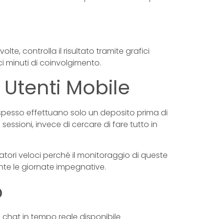
lte, controlla il risultato tramite grafici
ci minuti di coinvolgimento.
r Utenti Mobile
spesso effettuano solo un deposito prima di
sessioni, invece di cercare di fare tutto in
tori veloci perché il monitoraggio di queste
nte le giornate impegnative.
o
chat in tempo reale disponibile