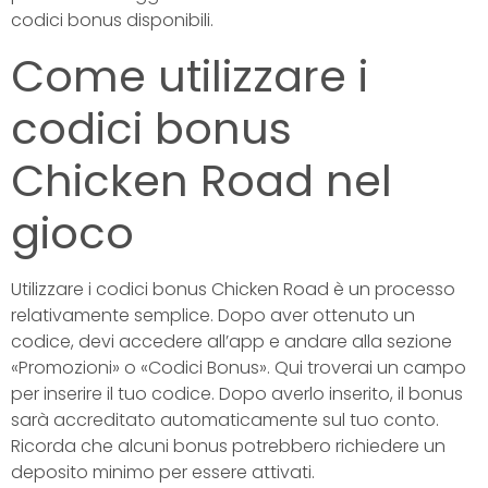
codici bonus disponibili.
Come utilizzare i
codici bonus
Chicken Road nel
gioco
Utilizzare i codici bonus Chicken Road è un processo
relativamente semplice. Dopo aver ottenuto un
codice, devi accedere all’app e andare alla sezione
«Promozioni» o «Codici Bonus». Qui troverai un campo
per inserire il tuo codice. Dopo averlo inserito, il bonus
sarà accreditato automaticamente sul tuo conto.
Ricorda che alcuni bonus potrebbero richiedere un
deposito minimo per essere attivati.