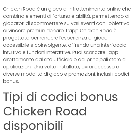
Chicken Road è un gioco di intrattenimento online che
combina elementi di fortuna e abilità, permettendo ai
giocatori di scommettere su vari eventi con l’obiettivo
di vincere premi in denaro. L’app Chicken Road è
progettata per rendere l’esperienza di gioco
accessibile e coinvolgente, offrendo una interfaccia
intuitiva e funzioni interattive. Puoi scaricare l’app
direttamente dal sito ufficiale o dai principali store di
applicazioni. Una volta installata, avrai accesso a
diverse modalità di gioco e promozioni, inclusi i codici
bonus.
Tipi di codici bonus
Chicken Road
disponibili