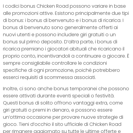
I codici bonus Chicken Road possono variare in base
alle promozioni attive. Esistono principalmente due tipi
di bonus: i bonus di benvenuto e i bonus di ricarica. I
bonus di benvenuto sono generalmente offerti ai
nuovi utenti e possono includere giri gratuiti o un
bonus sul primo deposito. D’altra parte, i bonus di
ricarica premiano i giocatori abituali che ricaricano il
proprio conto, incentivandoli a continuare a giocare. È
sempre consigliabile controllare le condizioni
specifiche di ogni promozione, poiché potrebbero
esserci requisiti di scommessa associati.
Inoltre, ci sono anche bonus temporanei che possono
essere attivati durante eventi speciali o festività.
Questi bonus di solito offrono vantaggi extra, come
giri gratuiti o premi in denaro, e possono essere
un’ottima occasione per provare nuove strategie di
gioco. Tieni d’occhio il sito ufficiale di Chicken Road
per rimanere aggiornato su tutte le ultime offerte e