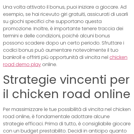
Una volta attivato il bonus, puoi iniziare a giocare. Ad
esempio, se hai ricevuto giri gratuiti, assicurati di usarli
su giochi specifici che supportano questa
promozione. Inoltre, è importante tenere traccia dei
termini e delle condizioni, poiché alcuni bonus
possono scadere dopo un certo periodo. Sfruttare i
codici bonus può aumentare notevolmente il tuo
bankroll e offrirti più opportunità di vincita nel
chicken
road demo play
online.
Strategie vincenti per
il chicken road online
Per massimizzare le tue possibilità di vincita nel chicken
road online, è fondamentale adottare alcune
strategie efficaci. Prima di tutto, è consigliabile giocare
con un budget prestabilito. Decidi in anticipo quanto