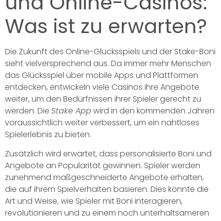
und Online-Casinos:
Was ist zu erwarten?
Die Zukunft des Online-Glücksspiels und der Stake-Boni
sieht vielversprechend aus. Da immer mehr Menschen
das Glücksspiel über mobile Apps und Plattformen
entdecken, entwickeln viele Casinos ihre Angebote
weiter, um den Bedürfnissen ihrer Spieler gerecht zu
werden. Die
Stake App
wird in den kommenden Jahren
voraussichtlich weiter verbessert, um ein nahtloses
Spielerlebnis zu bieten.
Zusätzlich wird erwartet, dass personalisierte Boni und
Angebote an Popularität gewinnen. Spieler werden
zunehmend maßgeschneiderte Angebote erhalten,
die auf ihrem Spielverhalten basieren. Dies könnte die
Art und Weise, wie Spieler mit Boni interagieren,
revolutionieren und zu einem noch unterhaltsameren