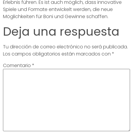
Erlebnis führen. Es ist auch möglich, dass innovative
Spiele und Formate entwickelt werden, die neue
Möglichkeiten für Boni und Gewinne schaffen.
Deja una respuesta
Tu dirección de correo electrónico no será publicada.
Los campos obligatorios están marcados con
*
Comentario
*