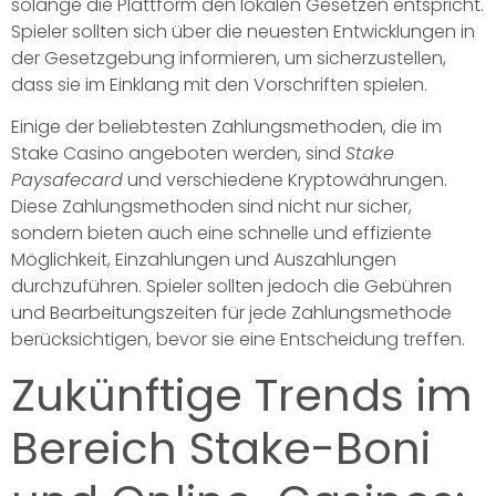
solange die Plattform den lokalen Gesetzen entspricht.
Spieler sollten sich über die neuesten Entwicklungen in
der Gesetzgebung informieren, um sicherzustellen,
dass sie im Einklang mit den Vorschriften spielen.
Einige der beliebtesten Zahlungsmethoden, die im
Stake Casino angeboten werden, sind
Stake
Paysafecard
und verschiedene Kryptowährungen.
Diese Zahlungsmethoden sind nicht nur sicher,
sondern bieten auch eine schnelle und effiziente
Möglichkeit, Einzahlungen und Auszahlungen
durchzuführen. Spieler sollten jedoch die Gebühren
und Bearbeitungszeiten für jede Zahlungsmethode
berücksichtigen, bevor sie eine Entscheidung treffen.
Zukünftige Trends im
Bereich Stake-Boni