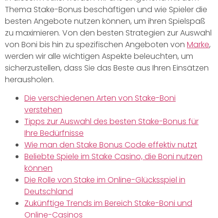
Thema Stake-Bonus beschäftigen und wie Spieler die
besten Angebote nutzen können, um ihren Spielspaß
zu maximieren. Von den besten Strategien zur Auswahl
von Boni bis hin zu spezifischen Angeboten von
Marke
,
werden wir alle wichtigen Aspekte beleuchten, um
sicherzustellen, dass Sie das Beste aus Ihren Einsätzen
herausholen.
Die verschiedenen Arten von Stake-Boni
verstehen
Tipps zur Auswahl des besten Stake-Bonus für
Ihre Bedürfnisse
Wie man den Stake Bonus Code effektiv nutzt
Beliebte Spiele im Stake Casino, die Boni nutzen
können
Die Rolle von Stake im Online-Glücksspiel in
Deutschland
Zukünftige Trends im Bereich Stake-Boni und
Online-Casinos