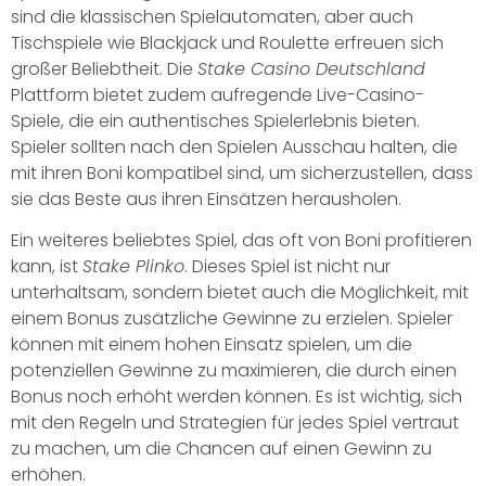
sind die klassischen Spielautomaten, aber auch
Tischspiele wie Blackjack und Roulette erfreuen sich
großer Beliebtheit. Die
Stake Casino Deutschland
Plattform bietet zudem aufregende Live-Casino-
Spiele, die ein authentisches Spielerlebnis bieten.
Spieler sollten nach den Spielen Ausschau halten, die
mit ihren Boni kompatibel sind, um sicherzustellen, dass
sie das Beste aus ihren Einsätzen herausholen.
Ein weiteres beliebtes Spiel, das oft von Boni profitieren
kann, ist
Stake Plinko
. Dieses Spiel ist nicht nur
unterhaltsam, sondern bietet auch die Möglichkeit, mit
einem Bonus zusätzliche Gewinne zu erzielen. Spieler
können mit einem hohen Einsatz spielen, um die
potenziellen Gewinne zu maximieren, die durch einen
Bonus noch erhöht werden können. Es ist wichtig, sich
mit den Regeln und Strategien für jedes Spiel vertraut
zu machen, um die Chancen auf einen Gewinn zu
erhöhen.