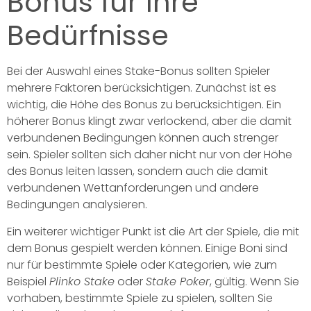
Bonus für Ihre
Bedürfnisse
Bei der Auswahl eines Stake-Bonus sollten Spieler
mehrere Faktoren berücksichtigen. Zunächst ist es
wichtig, die Höhe des Bonus zu berücksichtigen. Ein
höherer Bonus klingt zwar verlockend, aber die damit
verbundenen Bedingungen können auch strenger
sein. Spieler sollten sich daher nicht nur von der Höhe
des Bonus leiten lassen, sondern auch die damit
verbundenen Wettanforderungen und andere
Bedingungen analysieren.
Ein weiterer wichtiger Punkt ist die Art der Spiele, die mit
dem Bonus gespielt werden können. Einige Boni sind
nur für bestimmte Spiele oder Kategorien, wie zum
Beispiel
Plinko Stake
oder
Stake Poker
, gültig. Wenn Sie
vorhaben, bestimmte Spiele zu spielen, sollten Sie